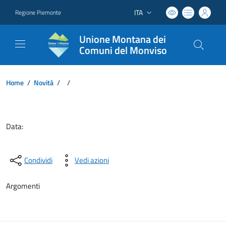
ITA
Regione Piemonte
Lingua attiva:
Unione Montana dei
Comuni del Monviso
Home
/
Novità
/
/
Dettagli del documento
Data:
Condividi
Vedi azioni
Argomenti