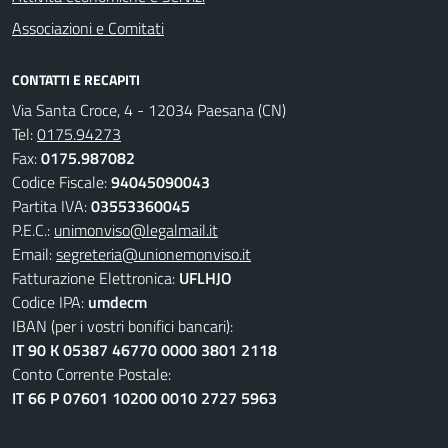
Associazioni e Comitati
CONTATTI E RECAPITI
Via Santa Croce, 4 - 12034 Paesana (CN)
Tel:
0175.94273
Fax:
0175.987082
Codice Fiscale:
94045090043
Partita IVA:
03553360045
P.E.C.:
unimonviso@legalmail.it
Email:
segreteria@unionemonviso.it
Fatturazione Elettronica:
UFLHJO
Codice IPA:
umdecm
IBAN (per i vostri bonifici bancari):
IT 90 K 05387 46770 0000 3801 2118
Conto Corrente Postale:
IT 66 P 07601 10200 0010 2727 5963