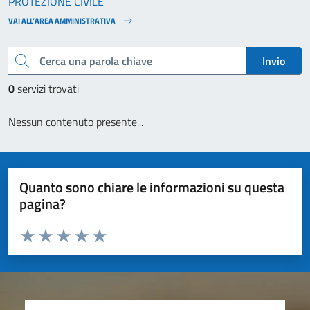
PROTEZIONE CIVILE
VAI ALL’AREA AMMINISTRATIVA
Cerca una parola chiave
Invio
0
servizi trovati
Nessun contenuto presente...
Quanto sono chiare le informazioni su questa
pagina?
Valuta da 1 a 5 stelle la pagina
Valuta 1 stelle su 5
Valuta 2 stelle su 5
Valuta 3 stelle su 5
Valuta 4 stelle su 5
Valuta 5 stelle su 5