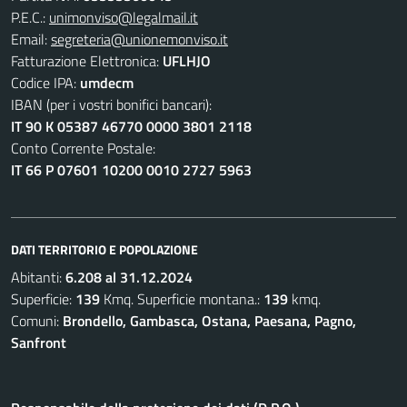
P.E.C.:
unimonviso@legalmail.it
Email:
segreteria@unionemonviso.it
Fatturazione Elettronica:
UFLHJO
Codice IPA:
umdecm
IBAN (per i vostri bonifici bancari):
IT 90 K 05387 46770 0000 3801 2118
Conto Corrente Postale:
IT 66 P 07601 10200 0010 2727 5963
DATI TERRITORIO E POPOLAZIONE
Abitanti:
6.208 al 31.12.2024
Superficie:
139
Kmq. Superficie montana.:
139
kmq.
Comuni:
Brondello, Gambasca, Ostana, Paesana, Pagno,
Sanfront