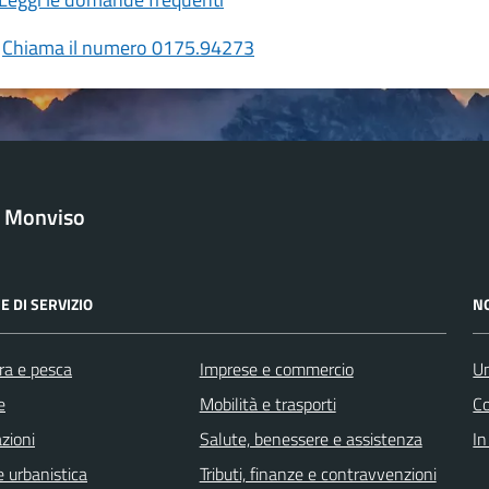
Chiama il numero 0175.94273
l Monviso
E DI SERVIZIO
N
ra e pesca
Imprese e commercio
Un
e
Mobilità e trasporti
C
zioni
Salute, benessere e assistenza
In
 urbanistica
Tributi, finanze e contravvenzioni