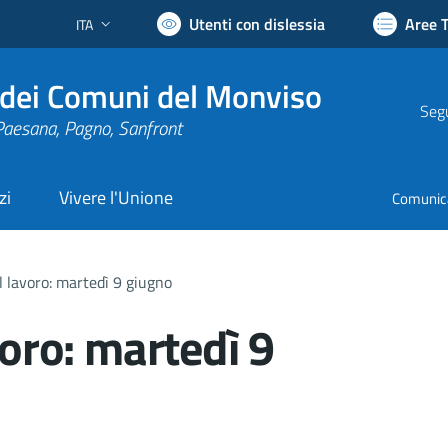
Utenti con dislessia
Aree 
ITA
Lingua attiva:
dei Comuni del Monviso
Segu
Paesana, Pagno, Sanfront
zi
Vivere l'Unione
Comunic
il lavoro: martedì 9 giugno
voro: martedì 9