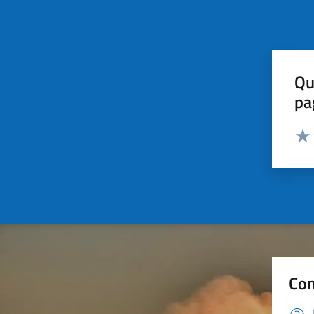
Qu
pa
Valut
Valu
Con