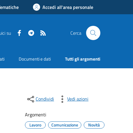
Tematiche
Accedi all'area personale
Facebook
Telegram
RSS
ici su
Cerca
ati
Documenti e dati
Tutti gli argomenti
Condividi
Vedi azioni
Argomenti
Lavoro
Comunicazione
Novità