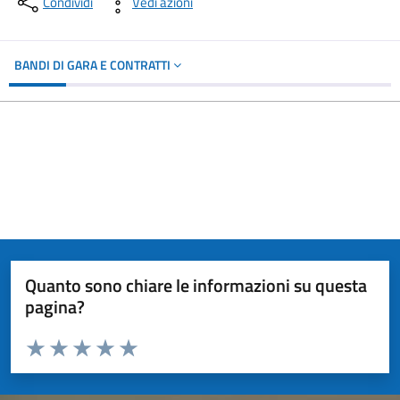
Condividi
Vedi azioni
BANDI DI GARA E CONTRATTI
Quanto sono chiare le informazioni su questa
pagina?
Valuta da 1 a 5 stelle la pagina
Valuta 1 stelle su 5
Valuta 2 stelle su 5
Valuta 3 stelle su 5
Valuta 4 stelle su 5
Valuta 5 stelle su 5