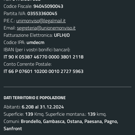
Codice Fiscale:
94045090043
Partita IVA:
03553360045
P.E.C.:
unimonviso@legalmail.it
Email:
segreteria@unionemonviso.it
Fatturazione Elettronica:
UFLHJO
Codice IPA:
umdecm
IBAN (per i vostri bonifici bancari):
IT 90 K 05387 46770 0000 3801 2118
Conto Corrente Postale:
IT 66 P 07601 10200 0010 2727 5963
DATI TERRITORIO E POPOLAZIONE
Abitanti:
6.208 al 31.12.2024
Superficie:
139
Kmq. Superficie montana.:
139
kmq.
Comuni:
Brondello, Gambasca, Ostana, Paesana, Pagno,
Sanfront