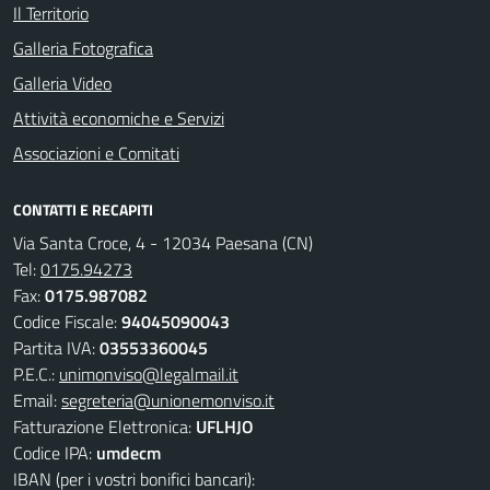
Il Territorio
Galleria Fotografica
Galleria Video
Attività economiche e Servizi
Associazioni e Comitati
CONTATTI E RECAPITI
Via Santa Croce, 4 - 12034 Paesana (CN)
Tel:
0175.94273
Fax:
0175.987082
Codice Fiscale:
94045090043
Partita IVA:
03553360045
P.E.C.:
unimonviso@legalmail.it
Email:
segreteria@unionemonviso.it
Fatturazione Elettronica:
UFLHJO
Codice IPA:
umdecm
IBAN (per i vostri bonifici bancari):