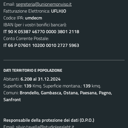
Email:
segreteria@unionemonviso.it
Fatturazione Elettronica:
UFLHJO
Codice IPA:
umdecm
IBAN (per i vostri bonifici bancari):
IT 90 K 05387 46770 0000 3801 2118
Conto Corrente Postale:
IT 66 P 07601 10200 0010 2727 5963
DATI TERRITORIO E POPOLAZIONE
Abitanti:
6.208 al 31.12.2024
Superficie:
139
Kmq. Superficie montana.:
139
kmq.
Comuni:
Brondello, Gambasca, Ostana, Paesana, Pagno,
Sanfront
Responsabile della protezione dei dati (D.P.O.)
Email:
silvio.tavella@studiolegalebt.it