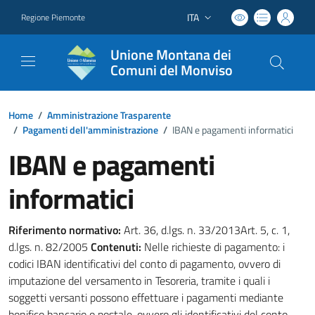
ITA
Regione Piemonte
Lingua attiva:
Unione Montana dei
Comuni del Monviso
Home
/
Amministrazione Trasparente
/
Pagamenti dell'amministrazione
/
IBAN e pagamenti informatici
IBAN e pagamenti
informatici
Riferimento normativo:
Art. 36, d.lgs. n. 33/2013Art. 5, c. 1,
d.lgs. n. 82/2005
Contenuti:
Nelle richieste di pagamento: i
codici IBAN identificativi del conto di pagamento, ovvero di
imputazione del versamento in Tesoreria, tramite i quali i
soggetti versanti possono effettuare i pagamenti mediante
bonifico bancario o postale, ovvero gli identificativi del conto