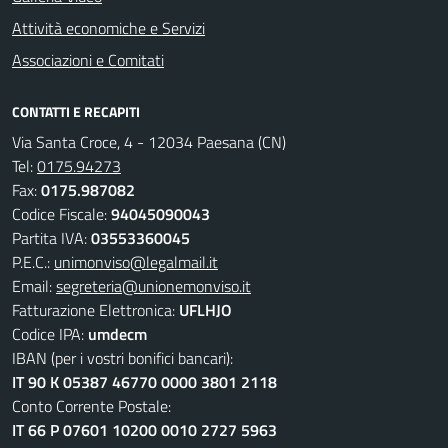
Attività economiche e Servizi
Associazioni e Comitati
CONTATTI E RECAPITI
Via Santa Croce, 4 - 12034 Paesana (CN)
Tel:
0175.94273
Fax:
0175.987082
Codice Fiscale:
94045090043
Partita IVA:
03553360045
P.E.C.:
unimonviso@legalmail.it
Email:
segreteria@unionemonviso.it
Fatturazione Elettronica:
UFLHJO
Codice IPA:
umdecm
IBAN (per i vostri bonifici bancari):
IT 90 K 05387 46770 0000 3801 2118
Conto Corrente Postale:
IT 66 P 07601 10200 0010 2727 5963