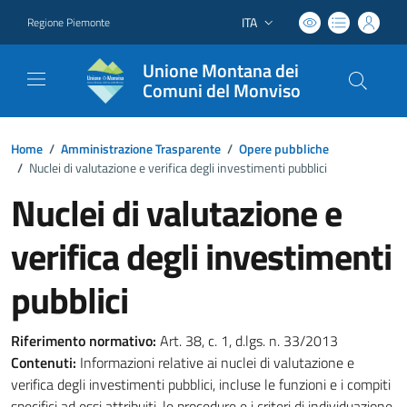
ITA
Regione Piemonte
Lingua attiva:
Unione Montana dei
Comuni del Monviso
Home
/
Amministrazione Trasparente
/
Opere pubbliche
/
Nuclei di valutazione e verifica degli investimenti pubblici
Nuclei di valutazione e
verifica degli investimenti
pubblici
Riferimento normativo:
Art. 38, c. 1, d.lgs. n. 33/2013
Contenuti:
Informazioni relative ai nuclei di valutazione e
verifica degli investimenti pubblici, incluse le funzioni e i compiti
specifici ad essi attribuiti, le procedure e i criteri di individuazione