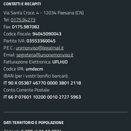
CONTATTI E RECAPITI
Via Santa Croce, 4 - 12034 Paesana (CN)
Tel:
0175.94273
Fax:
0175.987082
Codice Fiscale:
94045090043
Partita IVA:
03553360045
P.E.C.:
unimonviso@legalmail.it
Email:
segreteria@unionemonviso.it
Fatturazione Elettronica:
UFLHJO
Codice IPA:
umdecm
IBAN (per i vostri bonifici bancari):
IT 90 K 05387 46770 0000 3801 2118
Conto Corrente Postale:
IT 66 P 07601 10200 0010 2727 5963
DATI TERRITORIO E POPOLAZIONE